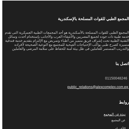
المجمع الطبي للقوات المسلحة بالإسكندرية
المجمع الطبى للقوات المسلحة بالأسكندرية هو أحد المجمعات الطبية العسكرية التى تقدم
خدمه طبية ذات جوده لجميع المصريين والأشقاء العرب والأجانب بإستخدام أحدث وسائل
التقنية الطبية تحت إشراف فريق متميز من أطباء وتمريض مع الإلتزام بتقديم خدمة فندقية
متميزة كصرح طبى يواكب الإحتياجات الصحية للمجتمع مع التوعية الصحيحة لأفراده
والتدريب المستمر للعاملين فى ظل بيئة آمنة للحفاظ على سلامة المرضى والعاملين
اتصل بنا
01150048246
public_relations@alexcomplex.com.eg
روابط
نبذة عن المجمع
عن المجمع
الأقسام