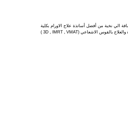
فة الي نخبة من أفضل أساتذة علاج الاورام بكلية
الطب بجامعة الاسكندرية كما يقدم القسم العلاج الاشعاعي وذلك باحدث التقنيات المعروفة عالميا ثلاثي الابعاد ومتغير الشدة والعلاج بالقوس الاشعاعي (3D , IMRT , VMAT )