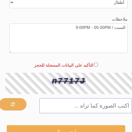
ملاحظات
التأكيد علي البيانات المسجلة للحجز
n7717J