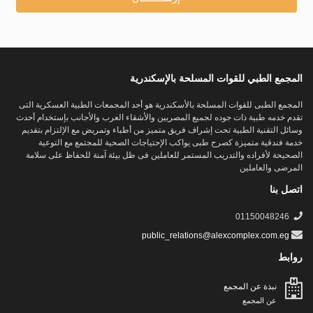
المجمع الطبي للقوات المسلحة بالإسكندرية
المجمع الطبى للقوات المسلحة بالأسكندرية هو أحد المجمعات الطبية العسكرية التى
تقدم خدمه طبية ذات جوده لجميع المصريين والأشقاء العرب والأجانب بإستخدام أحدث
وسائل التقنية الطبية تحت إشراف فريق متميز من أطباء وتمريض مع الإلتزام بتقديم
خدمة فندقية متميزة كصرح طبى يواكب الإحتياجات الصحية للمجتمع مع التوعية
الصحيحة لأفراده والتدريب المستمر للعاملين فى ظل بيئة آمنة للحفاظ على سلامة
المرضى والعاملين
اتصل بنا
01150048246
public_relations@alexcomplex.com.eg
روابط
نبذة عن المجمع
عن المجمع