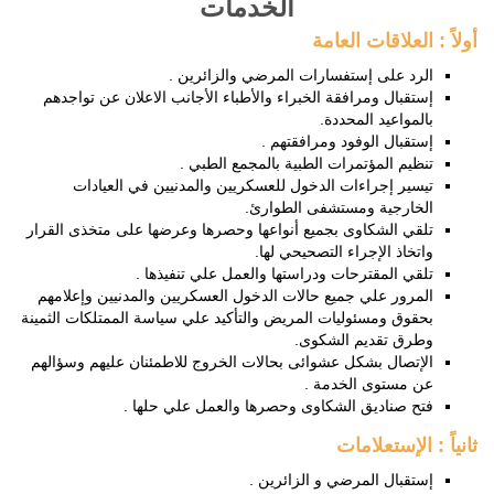
الخدمات
أولاً : العلاقات العامة
الرد على إستفسارات المرضي والزائرين .
إستقبال ومرافقة الخبراء والأطباء الأجانب الاعلان عن تواجدهم
بالمواعيد المحددة.
إستقبال الوفود ومرافقتهم .
تنظيم المؤتمرات الطبية بالمجمع الطبي .
تيسير إجراءات الدخول للعسكريين والمدنيين في العيادات
الخارجية ومستشفى الطوارئ.
تلقي الشكاوى بجميع أنواعها وحصرها وعرضها على متخذى القرار
واتخاذ الإجراء التصحيحي لها.
تلقي المقترحات ودراستها والعمل علي تنفيذها .
المرور علي جميع حالات الدخول العسكريين والمدنيين وإعلامهم
بحقوق ومسئوليات المريض والتأكيد علي سياسة الممتلكات الثمينة
وطرق تقديم الشكوى.
الإتصال بشكل عشوائى بحالات الخروج للاطمئنان عليهم وسؤالهم
عن مستوى الخدمة .
فتح صناديق الشكاوى وحصرها والعمل علي حلها .
ثانياً : الإستعلامات
إستقبال المرضي و الزائرين .