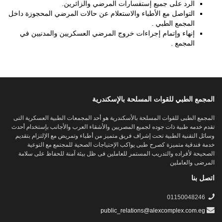
الرد على جميع إستفسارات المرضي والزائرين.
التواصل مع الأطباء والاستعلام عن حالات المرضي المحجوزة داخل
المجمع الطبي .
إنهاء وإتمام إجراءات خروج المرضي العسكريين والمدنيين في
المجمع .
المجمع الطبي للقوات المسلحة بالإسكندرية
المجمع الطبى للقوات المسلحة بالأسكندرية هو أحد المجمعات الطبية العسكرية التى
تقدم خدمه طبية ذات جوده لجميع المصريين والأشقاء العرب والأجانب بإستخدام أحدث
وسائل التقنية الطبية تحت إشراف فريق متميز من أطباء وتمريض مع الإلتزام بتقديم
خدمة فندقية متميزة كصرح طبى يواكب الإحتياجات الصحية للمجتمع مع التوعية
الصحيحة لأفراده والتدريب المستمر للعاملين فى ظل بيئة آمنة للحفاظ على سلامة
المرضى والعاملين
اتصل بنا
01150048246
public_relations@alexcomplex.com.eg