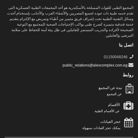
المجمع الطبى للقوات المسلحة بالأسكندرية هو أحد المجمعات الطبية العسكرية التى
تقدم خدمه طبية ذات جوده لجميع المصريين والأشقاء العرب والأجانب بإستخدام أحدث
وسائل التقنية الطبية تحت إشراف فريق متميز من أطباء وتمريض مع الإلتزام بتقديم
خدمة فندقية متميزة كصرح طبى يواكب الإحتياجات الصحية للمجتمع مع التوعية
الصحيحة لأفراده والتدريب المستمر للعاملين فى ظل بيئة آمنة للحفاظ على سلامة
المرضى والعاملين
اتصل بنا
01150048246
public_relations@alexcomplex.com.eg
روابط
نبذة عن المجمع
عن المجمع
الأقسام
عن الأقسام الطبية
حجز العيادات
يمكنك حجز العيادات بسهولة