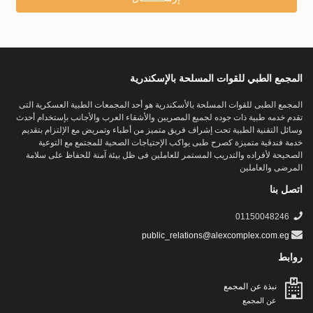
المجمع الطبي للقوات المسلحة بالإسكندرية
المجمع الطبى للقوات المسلحة بالأسكندرية هو أحد المجمعات الطبية العسكرية التى
تقدم خدمه طبية ذات جوده لجميع المصريين والأشقاء العرب والأجانب بإستخدام أحدث
وسائل التقنية الطبية تحت إشراف فريق متميز من أطباء وتمريض مع الإلتزام بتقديم
خدمة فندقية متميزة كصرح طبى يواكب الإحتياجات الصحية للمجتمع مع التوعية
الصحيحة لأفراده والتدريب المستمر للعاملين فى ظل بيئة آمنة للحفاظ على سلامة
المرضى والعاملين
اتصل بنا
01150048246
public_relations@alexcomplex.com.eg
روابط
نبذة عن المجمع
عن المجمع