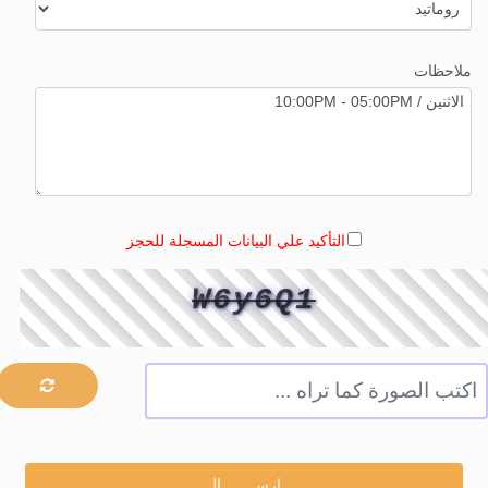
ملاحظات
التأكيد علي البيانات المسجلة للحجز
W6y6Q1