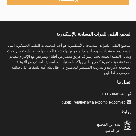
المجمع الطبي للقوات المسلحة بالإسكندرية
المجمع الطبى للقوات المسلحة بالأسكندرية هو أحد المجمعات الطبية العسكرية التى
تقدم خدمه طبية ذات جوده لجميع المصريين والأشقاء العرب والأجانب بإستخدام أحدث
وسائل التقنية الطبية تحت إشراف فريق متميز من أطباء وتمريض مع الإلتزام بتقديم
خدمة فندقية متميزة كصرح طبى يواكب الإحتياجات الصحية للمجتمع مع التوعية
الصحيحة لأفراده والتدريب المستمر للعاملين فى ظل بيئة آمنة للحفاظ على سلامة
المرضى والعاملين
اتصل بنا
01150048246
public_relations@alexcomplex.com.eg
روابط
نبذة عن المجمع
عن المجمع