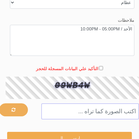
ملاحظات
التأكيد علي البيانات المسجلة للحجز
09WB4W