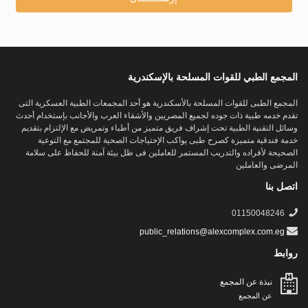
المجمع الطبي للقوات المسلحة بالإسكندرية
المجمع الطبى للقوات المسلحة بالأسكندرية هو أحد المجمعات الطبية العسكرية التى
تقدم خدمه طبية ذات جوده لجميع المصريين والأشقاء العرب والأجانب بإستخدام أحدث
وسائل التقنية الطبية تحت إشراف فريق متميز من أطباء وتمريض مع الإلتزام بتقديم
خدمة فندقية متميزة كصرح طبى يواكب الإحتياجات الصحية للمجتمع مع التوعية
الصحيحة لأفراده والتدريب المستمر للعاملين فى ظل بيئة آمنة للحفاظ على سلامة
المرضى والعاملين
اتصل بنا
01150048246
public_relations@alexcomplex.com.eg
روابط
نبذة عن المجمع
عن المجمع