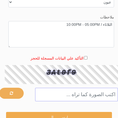
ملاحظات
التأكيد علي البيانات المسجلة للحجز
3At0f9