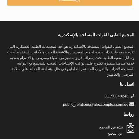
المجمع الطبي للقوات المسلحة بالإسكندرية
المجمع الطبى للقوات المسلحة بالأسكندرية هو أحد المجمعات الطبية العسكرية التى
تقدم خدمه طبية ذات جوده لجميع المصريين والأشقاء العرب والأجانب بإستخدام أحدث
وسائل التقنية الطبية تحت إشراف فريق متميز من أطباء وتمريض مع الإلتزام بتقديم
خدمة فندقية متميزة كصرح طبى يواكب الإحتياجات الصحية للمجتمع مع التوعية
الصحيحة لأفراده والتدريب المستمر للعاملين فى ظل بيئة آمنة للحفاظ على سلامة
المرضى والعاملين
اتصل بنا
01150048246
public_relations@alexcomplex.com.eg
روابط
نبذة عن المجمع
عن المجمع