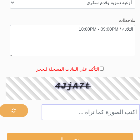
ملاحظات
التأكيد علي البيانات المسجلة للحجز
4JjA7t