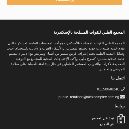
المجمع الطبي للقوات المسلحة بالإسكندرية
المجمع الطبى للقوات المسلحة بالأسكندرية هو أحد المجمعات الطبية العسكرية التى
تقدم خدمه طبية ذات جوده لجميع المصريين والأشقاء العرب والأجانب بإستخدام أحدث
وسائل التقنية الطبية تحت إشراف فريق متميز من أطباء وتمريض مع الإلتزام بتقديم
خدمة فندقية متميزة كصرح طبى يواكب الإحتياجات الصحية للمجتمع مع التوعية
الصحيحة لأفراده والتدريب المستمر للعاملين فى ظل بيئة آمنة للحفاظ على سلامة
المرضى والعاملين
اتصل بنا
01150048246
public_relations@alexcomplex.com.eg
روابط
نبذة عن المجمع
عن المجمع