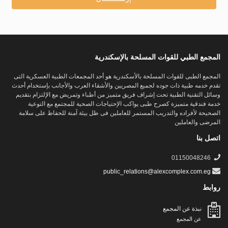
المجمع الطبي للقوات المسلحة بالإسكندرية
المجمع الطبى للقوات المسلحة بالأسكندرية هو أحد المجمعات الطبية العسكرية التى
تقدم خدمه طبية ذات جوده لجميع المصريين والأشقاء العرب والأجانب بإستخدام أحدث
وسائل التقنية الطبية تحت إشراف فريق متميز من أطباء وتمريض مع الإلتزام بتقديم
خدمة فندقية متميزة كصرح طبى يواكب الإحتياجات الصحية للمجتمع مع التوعية
الصحيحة لأفراده والتدريب المستمر للعاملين فى ظل بيئة آمنة للحفاظ على سلامة
المرضى والعاملين
اتصل بنا
01150048246
public_relations@alexcomplex.com.eg
روابط
نبذة عن المجمع
عن المجمع