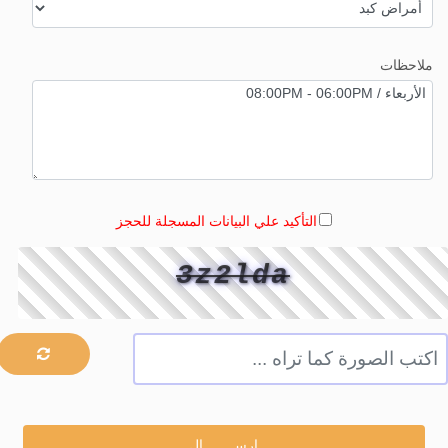
ملاحظات
التأكيد علي البيانات المسجلة للحجز
3z2lda