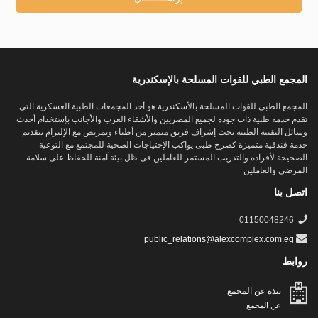
المجمع الطبي للقوات المسلحة بالإسكندرية
المجمع الطبى للقوات المسلحة بالأسكندرية هو أحد المجمعات الطبية العسكرية التى
تقدم خدمه طبية ذات جوده لجميع المصريين والأشقاء العرب والأجانب بإستخدام أحدث
وسائل التقنية الطبية تحت إشراف فريق متميز من أطباء وتمريض مع الإلتزام بتقديم
خدمة فندقية متميزة كصرح طبى يواكب الإحتياجات الصحية للمجتمع مع التوعية
الصحيحة لأفراده والتدريب المستمر للعاملين فى ظل بيئة آمنة للحفاظ على سلامة
المرضى والعاملين
اتصل بنا
01150048246
public_relations@alexcomplex.com.eg
روابط
نبذة عن المجمع
عن المجمع