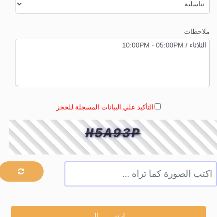
ملاحظات
التأكيد علي البيانات المسجلة للحجز
H5A93P