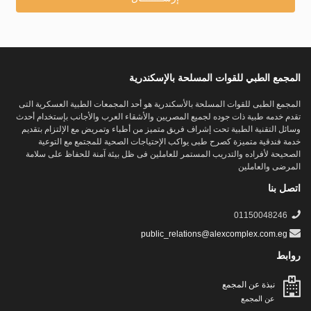
المجمع الطبي للقوات المسلحة بالإسكندرية
المجمع الطبى للقوات المسلحة بالأسكندرية هو أحد المجمعات الطبية العسكرية التى
تقدم خدمه طبية ذات جوده لجميع المصريين والأشقاء العرب والأجانب بإستخدام أحدث
وسائل التقنية الطبية تحت إشراف فريق متميز من أطباء وتمريض مع الإلتزام بتقديم
خدمة فندقية متميزة كصرح طبى يواكب الإحتياجات الصحية للمجتمع مع التوعية
الصحيحة لأفراده والتدريب المستمر للعاملين فى ظل بيئة آمنة للحفاظ على سلامة
المرضى والعاملين
اتصل بنا
01150048246
public_relations@alexcomplex.com.eg
روابط
نبذة عن المجمع
عن المجمع