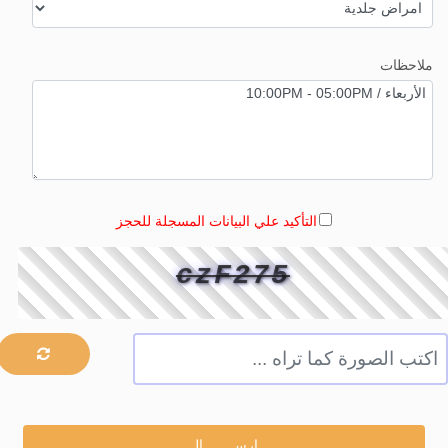
ملاحظات
التأكيد علي البيانات المسجلة للحجز
czF275