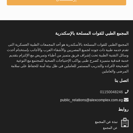
المجمع الطبي للقوات المسلحة بالإسكندرية
المجمع الطبى للقوات المسلحة بالأسكندرية هو أحد المجمعات الطبية العسكرية التى
تقدم خدمه طبية ذات جوده لجميع المصريين والأشقاء العرب والأجانب بإستخدام أحدث
وسائل التقنية الطبية تحت إشراف فريق متميز من أطباء وتمريض مع الإلتزام بتقديم
خدمة فندقية متميزة كصرح طبى يواكب الإحتياجات الصحية للمجتمع مع التوعية
الصحيحة لأفراده والتدريب المستمر للعاملين فى ظل بيئة آمنة للحفاظ على سلامة
المرضى والعاملين
اتصل بنا
01150048246
public_relations@alexcomplex.com.eg
روابط
نبذة عن المجمع
عن المجمع