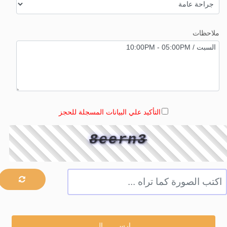
ملاحظات
التأكيد علي البيانات المسجلة للحجز
8eern3